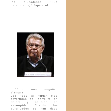
los ciudadanos. ¡Qué
herencia dejó Zapatero!
¡Cómo nos engañan
siempre!
Los ricos ya habían sido
advertidos del corralito en
Chipre y salieron en
estampida. Cuando las
autoridades se han dado