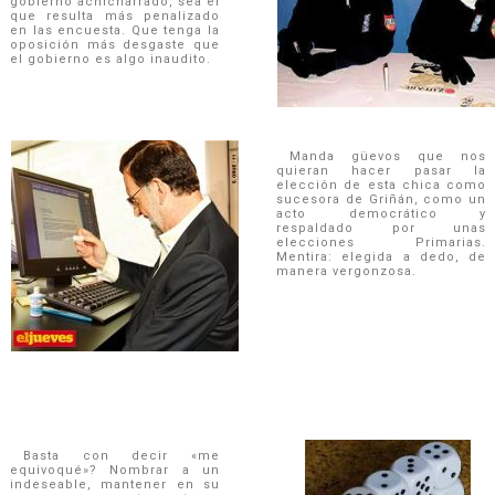
gobierno achicharrado, sea el
que resulta más penalizado
en las encuesta. Que tenga la
oposición más desgaste que
el gobierno es algo inaudito.
Manda güevos que nos
quieran hacer pasar la
elección de esta chica como
sucesora de Griñán, como un
acto democrático y
respaldado por unas
elecciones Primarias.
Mentira: elegida a dedo, de
manera vergonzosa.
Basta con decir «me
equivoqué»? Nombrar a un
indeseable, mantener en su