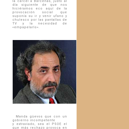
la cárcel a Bárcenas, justo al
día siguiente de que nos
hiciéramos eco aquí de la
provocación social que
suponía su ir y venir ufano y
chulesco por las pantallas de
TV y la necesidad de
«empapelarlo».
Manda güevos que con un
gobierno incompetente
y extraviado, sea el PSOE el
que más rechazo provoca en