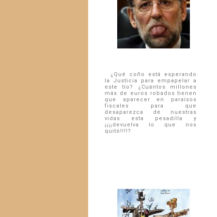
¿Qué coño está esperando
la Justicia para empapelar a
este tío? ¿Cuántos millones
más de euros robados tienen
que aparecer en paraí­sos
fiscales para que
desaparezca de nuestras
vidas esta pesadilla y
¡¡¡¡devuelva lo que nos
quitó!!!!?