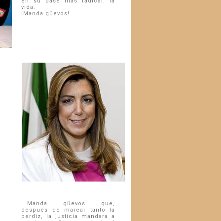
en su base más radical: la
vida.
¡Manda güevos!
Manda güevos que,
después de marear tanto la
perdiz, la justicia mandara a