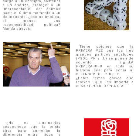
cargo a un corrupto, sostener
a un chorizo, proteger a un
impresentable, dar ánimos
hasta el último momento a un
delincuente…¿eso no implica,
al menos, una
responsabilidad polí­tica?
Manda güevos.
Tiene cojones que la
PRIMERA VEZ que los tres
grandes partidos andaluces
(PSOE, PP e IU) se ponen de
acuerdo (¡¡¡¡¡¡LA
PRIMERA!!!!!!!! en toda su
historia sea para echar al
DEFENSOR DEL PUEBLO.
¿Habrá temas graves que
reolver! ¡Qué les importa a
ellos el PUEBLO? N A D A.
¿No es alucinantey
sospechoso que la crisis
sirva para aumentar la
diferencia entre ricos y