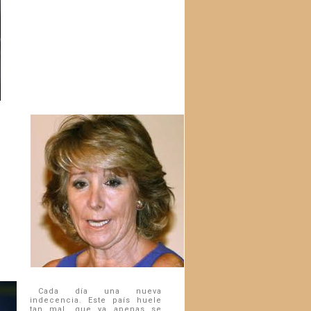
Cada día una nueva
indecencia. Este país huele
tan mal, que ya apenas se