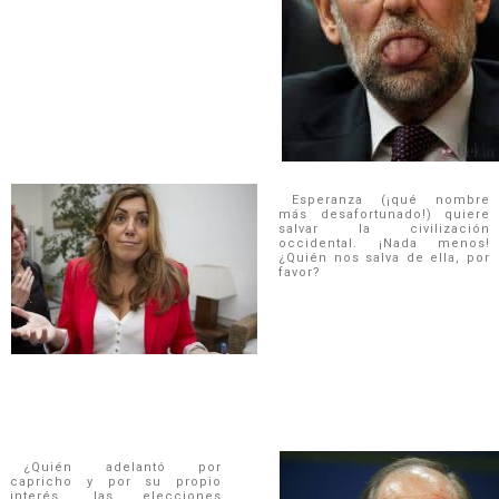
Esperanza (¡qué nombre
más desafortunado!) quiere
salvar la civilización
occidental. ¡Nada menos!
¿Quién nos salva de ella, por
favor?
¿Quién adelantó por
capricho y por su propio
interés, las elecciones