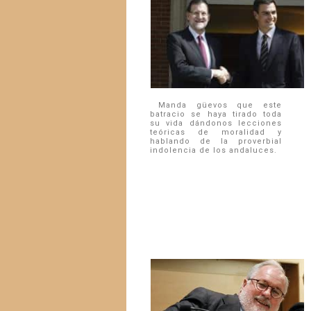
Manda güevos que este
batracio se haya tirado toda
su vida dándonos lecciones
teóricas de moralidad y
hablando de la proverbial
indolencia de los andaluces.