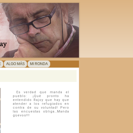
E
ALGO MÁS
MI RONDA
Es verdad que manda el
pueblo: ¡Qué pronto ha
entendido Rajoy que hay que
atender a los refugiados en
contra de su voluntad! Pero
las encuestas obliga…Manda
güevos!!!