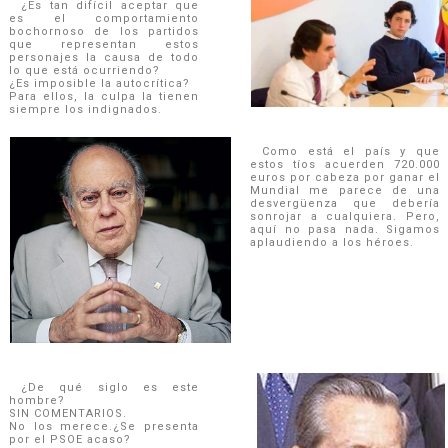
¿Es tan difícil aceptar que
es el comportamiento
bochornoso de los partidos
que representan estos
personajes la causa de todo
lo que está ocurriendo?
¿Es imposible la autocrítica?
Para ellos, la culpa la tienen
siempre los indignados.
Como está el país y que
estos tíos acuerden 720.000
euros por cabeza por ganar el
Mundial me parece de una
desvergüenza que debería
sonrojar a cualquiera. Pero,
aquí no pasa nada. Sigamos
aplaudiendo a los héroes.
¿De qué siglo es este
hombre?
SIN COMENTARIOS.
No los merece.¿Se presenta
por el PSOE acaso?