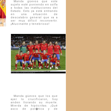
Manda güevos que este
sujeto esté poniendo en solfa
a todas las instituciones del
Estado. Esto ya está entrando
en una situación de
descalabro general que va a
ser muy difícil reconvertir.
¡Alucinante y tenebrioso!
Manda güevos que los que
ayer lo crucificaron, hoy
anden llorando su muerte.
Mierda de hipócritas. ¡Qué
asco de pol�­tica y de