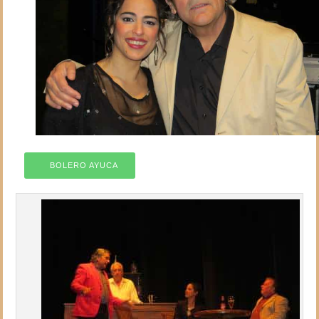
BOLERO AYUCA