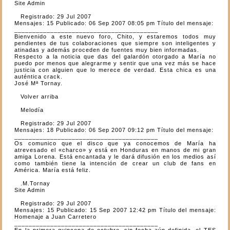
Site Admin
Registrado: 29 Jul 2007
Mensajes: 15 Publicado: 06 Sep 2007 08:05 pm Título del mensaje:
________________________________________
Bienvenido a este nuevo foro, Chito, y estaremos todos muy
pendientes de tus colaboraciones que siempre son inteligentes y
atinadas y además proceden de fuentes muy bien informadas.
Respecto a la noticia que das del galardón otorgado a María no
puedo por menos que alegrarme y sentir que una vez más se hace
justicia con alguien que lo merece de verdad. Esta chica es una
auténtica crack.
José Mª Tornay.
Volver arriba
Melodía
Registrado: 29 Jul 2007
Mensajes: 18 Publicado: 06 Sep 2007 09:12 pm Título del mensaje:
________________________________________
Os comunico que el disco que ya conocemos de María ha
atrevesado el «charco» y está en Honduras en manos de mi gran
amiga Lorena. Está encantada y le dará difusión en los medios así
como también tiene la intención de crear un club de fans en
América. María está feliz.
.M.Tornay
Site Admin
Registrado: 29 Jul 2007
Mensajes: 15 Publicado: 15 Sep 2007 12:42 pm Título del mensaje:
Homenaje a Juan Carretero
________________________________________
En la primera quincena de octubre, sin fecha aún definida, el TES