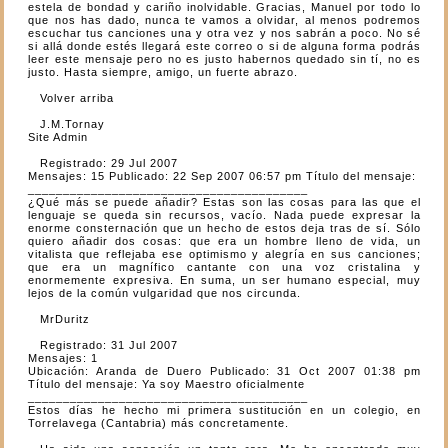
estela de bondad y cariño inolvidable. Gracias, Manuel por todo lo
que nos has dado, nunca te vamos a olvidar, al menos podremos
escuchar tus canciones una y otra vez y nos sabrán a poco. No sé
si allá donde estés llegará este correo o si de alguna forma podrás
leer este mensaje pero no es justo habernos quedado sin tí, no es
justo. Hasta siempre, amigo, un fuerte abrazo.
Volver arriba
J.M.Tornay
Site Admin
Registrado: 29 Jul 2007
Mensajes: 15 Publicado: 22 Sep 2007 06:57 pm Título del mensaje:
________________________________________
¿Qué más se puede añadir? Estas son las cosas para las que el
lenguaje se queda sin recursos, vacío. Nada puede expresar la
enorme consternación que un hecho de estos deja tras de sí. Sólo
quiero añadir dos cosas: que era un hombre lleno de vida, un
vitalista que reflejaba ese optimismo y alegría en sus canciones;
que era un magnífico cantante con una voz cristalina y
enormemente expresiva. En suma, un ser humano especial, muy
lejos de la común vulgaridad que nos circunda.
MrDuritz
Registrado: 31 Jul 2007
Mensajes: 1
Ubicación: Aranda de Duero Publicado: 31 Oct 2007 01:38 pm
Título del mensaje: Ya soy Maestro oficialmente
________________________________________
Estos días he hecho mi primera sustitución en un colegio, en
Torrelavega (Cantabria) más concretamente.