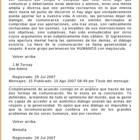
comunicar y deberíamos estar abiertos y atentos, tener una mente
amplia y diversa que nos permita recrearnos en lo que intenta
decir hasta tal punto de discernir si hay algo que verdaderamente
pueda aportar luz a nuestra vida. A veces, las personas dejan de
dialogar, de comunicarse cuando se sienten derrotados al
comprobar que sus aportaciones, una tras otras, son radicalmente
rechazadas por los oyentes. La invalidez de sus intervenciones no
son objetivas, sino subjetivas, han sido enmudecidos por otros
cuyos argumentos eran subjetivamente más válidos. Si lográsemos
una apertura mental hacia las opiniones de los demás, el diálogo
existiría. La llave de la comunicación se llama generosidad y
respeto. A este grupo pertenecen los HUMANOS con mayúscula.
Volver arriba
J.M.Tornay
Site Admin
Registrado: 29 Jul 2007
Mensajes: 15 Publicado: 10 Ago 2007 08:49 pm Título del mensaje:
________________________________________
Completamente de acuerdo contigo en el análisis que haces de las
dos formas de comunicación. No lo estoy en la conclusión. Tú
defiendes, armándote de todo el optimismo del mundo, que la gente
es capaz de acceder a un auténtico diálogo usando las armas del
respeto y la generosidad. Yo opino que ese diálogo es imposible y
que la incomunicación que conlleva es uno de los grandes
problemas de los seres humanos, aún por resolver.
Volver arriba
Melodía
Registrado: 29 Jul 2007