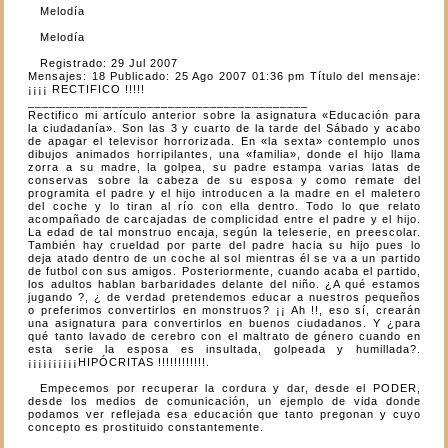
Melodía
Melodía
Registrado: 29 Jul 2007
Mensajes: 18 Publicado: 25 Ago 2007 01:36 pm Título del mensaje:
¡¡¡¡ RECTIFICO !!!!!
________________________________________
Rectifico mi artículo anterior sobre la asignatura «Educación para
la ciudadanía». Son las 3 y cuarto de la tarde del Sábado y acabo
de apagar el televisor horrorizada. En «la sexta» contemplo unos
dibujos animados horripilantes, una «familia», donde el hijo llama
zorra a su madre, la golpea, su padre estampa varias latas de
conservas sobre la cabeza de su esposa y como remate del
programita el padre y el hijo introducen a la madre en el maletero
del coche y lo tiran al río con ella dentro. Todo lo que relato
acompañado de carcajadas de complicidad entre el padre y el hijo.
La edad de tal monstruo encaja, según la teleserie, en preescolar.
También hay crueldad por parte del padre hacia su hijo pues lo
deja atado dentro de un coche al sol mientras él se va a un partido
de futbol con sus amigos. Posteriormente, cuando acaba el partido,
los adultos hablan barbaridades delante del niño. ¿A qué estamos
jugando ?, ¿ de verdad pretendemos educar a nuestros pequeños
o preferimos convertirlos en monstruos? ¡¡ Ah !!, eso sí, crearán
una asignatura para convertirlos en buenos ciudadanos. Y ¿para
qué tanto lavado de cerebro con el maltrato de género cuando en
esta serie la esposa es insultada, golpeada y humillada?.
¡¡¡¡¡¡¡¡¡¡HIPÓCRITAS !!!!!!!!!!!!.
Empecemos por recuperar la cordura y dar, desde el PODER,
desde los medios de comunicación, un ejemplo de vida donde
podamos ver reflejada esa educación que tanto pregonan y cuyo
concepto es prostituido constantemente.