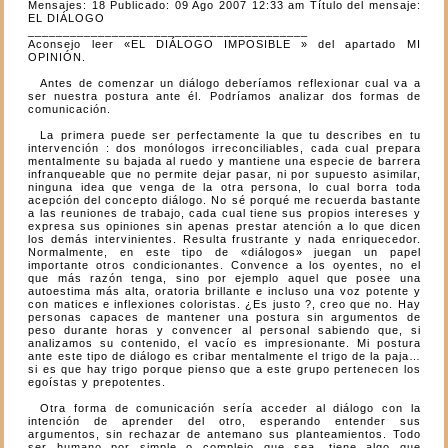
Mensajes: 18 Publicado: 09 Ago 2007 12:33 am Título del mensaje:
EL DIÁLOGO
________________________________________
Aconsejo leer «EL DIÁLOGO IMPOSIBLE » del apartado MI
OPINIÓN.
Antes de comenzar un diálogo deberíamos reflexionar cual va a
ser nuestra postura ante él. Podríamos analizar dos formas de
comunicación.
La primera puede ser perfectamente la que tu describes en tu
intervención : dos monólogos irreconciliables, cada cual prepara
mentalmente su bajada al ruedo y mantiene una especie de barrera
infranqueable que no permite dejar pasar, ni por supuesto asimilar,
ninguna idea que venga de la otra persona, lo cual borra toda
acepción del concepto diálogo. No sé porqué me recuerda bastante
a las reuniones de trabajo, cada cual tiene sus propios intereses y
expresa sus opiniones sin apenas prestar atención a lo que dicen
los demás intervinientes. Resulta frustrante y nada enriquecedor.
Normalmente, en este tipo de «diálogos» juegan un papel
importante otros condicionantes. Convence a los oyentes, no el
que más razón tenga, sino por ejemplo aquel que posee una
autoestima más alta, oratoria brillante e incluso una voz potente y
con matices e inflexiones coloristas. ¿Es justo ?, creo que no. Hay
personas capaces de mantener una postura sin argumentos de
peso durante horas y convencer al personal sabiendo que, si
analizamos su contenido, el vacío es impresionante. Mi postura
ante este tipo de diálogo es cribar mentalmente el trigo de la paja…
si es que hay trigo porque pienso que a este grupo pertenecen los
egoístas y prepotentes.
Otra forma de comunicación sería acceder al diálogo con la
intención de aprender del otro, esperando entender sus
argumentos, sin rechazar de antemano sus planteamientos. Todo
ser humano por simple o complejo que sea, tiene algo que