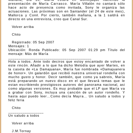
presentación de María Carrasco. María Villalón no cantará sólo
hace acto de presencia como invitada, Sony le organiza las
actuaciones. Las próximas son en Santander (el 24 de este mes),
Mallorca y Conil. Por cierto, también mañana, a la 1 saldrá en
directo en una entrevista, creo que Canal Sur.
Volver arriba
Chito
Registrado: 05 Sep 2007
Mensajes: 1
Ubicación: Ronda Publicado: 05 Sep 2007 01:29 pm Título del
mensaje: Más de María
________________________________________
Hola a todos. Ante todo deciros que estoy encantado de volver a
este rincón. Añadir a lo que ha dicho Melodía que ayer Martes, en
la caseta de «La Damajuana», María fue nombrada «Damajuanera
de honor». Un galardón que recibió nuestra universal rondeña con
mucho gusto y honor. Decir también, que como ya sabreis, María
está preparando un nuevo disco en el que llevará temas que le
estan escribiendo prestigiosos autores del panorama nacional, asi
como algunas versiones. Es muy probable que el LP que María va
a grabar con Sony, incluya una canción de un autor rondeño. Y
hasta aqui puedo leer…Como decía Mayra… Un saludo a todos y
feliz feria
Chito
_________________
Un saludo a todos
Volver arriba
J.M.Tornay