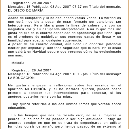
Registrado: 29 Jul 2007
Mensajes: 15 Publicado: 03 Ago 2007 07:17 pm Título del mensaje:
EL DISCO DE MARÍA
________________________________________
Acabo de comprarlo y lo he escuchado varias veces. La verdad es
que está muy bie a pesar de estar formado por canciones tan
heterogéneas. Pero María pone la línea de coherencia con su
magnífica voz y su estupenda interpretación. A mí lo que más me
gusta de ella es la enorme capacidad de aprendizaje que tiene, que
es el producto de multiplicar sus enormes ganas de llegar y su
humildad para aceptar cualquier sugerencia.
A pesar de su enorme calidad, aún tiene un eneorme potencial
interior por explotar y, con toda seguridad que lo hará. En el disco
que saldrá en Navidad seguro que veremos cómo ha evolucionado
aún más.
Melodía
Registrado: 29 Jul 2007
Mensajes: 18 Publicado: 04 Ago 2007 10:15 pm Título del mensaje:
LA EDUCACIÓN
________________________________________
Me gustaría empezar a reflexionar sobre tus escritos en el
apartado MI OPINIÓN y, si los lectores quieren, pueden pasar
primero a conocer tus intervenciones para conectar, si les
apetece, posteriormente con las mías.
Hoy quiero referirme a los dos últimos temas que versan sobre
educación.
En los tiempos que nos ha tocado vivir, no sé si mejores o
peores, la educación ha pasado a ser algo anticuado. Estoy de
acuerdo contigo en que no se trata de empecinarse en utilizar
fórmulas cursis de antaño pero hemos pasado de un extremo al