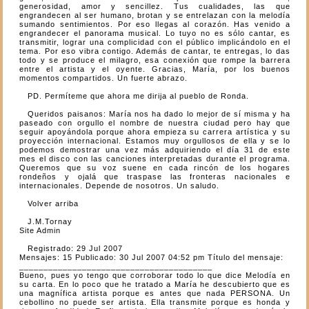
generosidad, amor y sencillez. Tus cualidades, las que
engrandecen al ser humano, brotan y se entrelazan con la melodía
sumando sentimientos. Por eso llegas al corazón. Has venido a
engrandecer el panorama musical. Lo tuyo no es sólo cantar, es
transmitir, lograr una complicidad con el público implicándolo en el
tema. Por eso vibra contigo. Además de cantar, te entregas, lo das
todo y se produce el milagro, esa conexión que rompe la barrera
entre el artista y el oyente. Gracias, María, por los buenos
momentos compartidos. Un fuerte abrazo.
PD. Permíteme que ahora me dirija al pueblo de Ronda.
Queridos paisanos: María nos ha dado lo mejor de sí misma y ha
paseado con orgullo el nombre de nuestra ciudad pero hay que
seguir apoyándola porque ahora empieza su carrera artística y su
proyección internacional. Estamos muy orgullosos de ella y se lo
podemos demostrar una vez más adquiriendo el día 31 de este
mes el disco con las canciones interpretadas durante el programa.
Queremos que su voz suene en cada rincón de los hogares
rondeños y ojalá que traspase las fronteras nacionales e
internacionales. Depende de nosotros. Un saludo.
Volver arriba
J.M.Tornay
Site Admin
Registrado: 29 Jul 2007
Mensajes: 15 Publicado: 30 Jul 2007 04:52 pm Título del mensaje:
________________________________________
Bueno, pues yo tengo que corroborar todo lo que dice Melodía en
su carta. En lo poco que he tratado a María he descubierto que es
una magnífica artista porque es antes que nada PERSONA. Un
cebollino no puede ser artista. Ella transmite porque es honda y