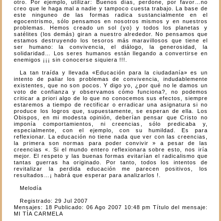
otro. Por ejemplo, utilizar: Buenos días, perdone, por favor…no
creo que le haga mal a nadie y tampoco cuesta trabajo. La base de
este ninguneo de las formas radica sustancialmente en el
egocentrismo, sólo pensamos en nosotros mismos y en nuestros
problemas. Hemos creado un sol (yo) y todos los planetas y
satélites (los demás) giran a nuestro alrededor. No pensamos que
estamos destruyendo los tesoros más maravillosos que tiene el
ser humano: la convivencia, el diálogo, la generosidad, la
solidaridad… Los seres humanos están llegando a convertirse en
enemigos ¡¡¡ sin conocerse siquiera !!!.
La tan traída y llevada «Educación para la ciudadanía» es un
intento de paliar los problemas de convivencia, indudablemente
existentes, que no son pocos. Y digo yo, ¿por qué no le damos un
voto de confianza y observamos cómo funciona?, no podemos
criticar a priori algo de lo que no conocemos sus efectos, siempre
estaremos a tiempo de rectificar o erradicar una asignatura si no
produce los logros que, supuestamente, se esperan de ella. Los
Obispos, en mi modesta opinión, deberían pensar que Cristo no
imponía comportamientos, ni creencias, sólo predicaba y,
especialmente, con el ejemplo, con su humildad. Es para
reflexionar. La educación no tiene nada que ver con las creencias,
la primera son normas para poder convivir » a pesar de las
creencias «. Si el mundo entero reflexionara sobre esto, nos iría
mejor. El respeto y las buenas formas evitarían el radicalismo que
tantas guerras ha originado. Por tanto, todos los intentos de
revitalizar la perdida educación me parecen positivos, los
resultados…¡ habrá que esperar para analizarlos !.
Melodía
Registrado: 29 Jul 2007
Mensajes: 18 Publicado: 06 Ago 2007 10:48 pm Título del mensaje:
MI TÍA CARMELA
________________________________________