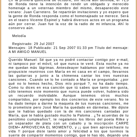
de Ronda tiene la intención de rendir un obligado y merecido
homenaje a un veternao miembro del mismo, desaparecido este
verano: Juan Carretero. Se repartirán invitaciones y yo espero que
la gente de Ronda responda como el homenajeado se merece. Será
en el teatro Vicente Espinel y habrá diversos actos en un programa
aún por cerrar. Juan fue la voz de la radio de mi infancia. Ahí lo
conservo aún.
Melodía
Registrado: 29 Jul 2007
Mensajes: 18 Publicado: 21 Sep 2007 01:33 pm Título del mensaje:
A MI AMIGO MANUEL
________________________________________
Querido Manuel: Sé que ya no podré contactar contigo por e-mail,
ni tampoco por el móvil, sé que nunca te veré. Esta noche ya no
me quedan más lágrimas. Antesdeayer hablamos por teléfono, me
propusiste reunirnos con María en mi casa en el campo, llevarnos
las guitarras y junto a la chimenea cantar los tres nuestras
canciones. Cuando se lo he contado a María se preguntaba: ¿por
qué no lo hemos hecho, Dios mío porqué ?, no ha dado tiempo.
Como tu dices en esa canción que tú sabes que tanto me gusta,
sólo tenemos este momento que nunca puede volver, hubiera sido
un recuerdo inolvidable. Aunque tenemos otros muchos
compartidos, por ejemplo los dos conciertos de este verano. No te
ha dado tiempo a darme la maqueta de tus nuevas canciones, me
lo prometiste pero José María ha quedado en dármelas. Me dijiste
que te habías quedado con la de mis canciones cantadas por
María, que te había gustado mucho la Paloma . ¿Te acuerdas de tu
penúltimo cumpleaños?, te regalamos los libros del poeta Rilke y
un separador de plata con un caballo y la inscripción CARPE
DIEM= APROVECHA EL MOMENTO, y ¡¡ que bien aprovechaste tu
vida !! porque diste tanto amor y felicidad a los que tuvimos la
suerte de compartir momentos contigo, que te has ido, dejando una