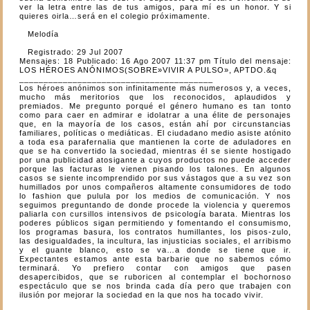
ver la letra entre las de tus amigos, para mí es un honor. Y si
quieres oirla…será en el colegio próximamente.
Melodía
Registrado: 29 Jul 2007
Mensajes: 18 Publicado: 16 Ago 2007 11:37 pm Título del mensaje:
LOS HÉROES ANÓNIMOS(SOBRE»VIVIR A PULSO», APTDO.&q
________________________________________
Los héroes anónimos son infinitamente más numerosos y, a veces,
mucho más meritorios que los reconocidos, aplaudidos y
premiados. Me pregunto porqué el género humano es tan tonto
como para caer en admirar e idolatrar a una élite de personajes
que, en la mayoría de los casos, están ahí por circunstancias
familiares, políticas o mediáticas. El ciudadano medio asiste atónito
a toda esa parafernalia que mantienen la corte de aduladores en
que se ha convertido la sociedad, mientras él se siente hostigado
por una publicidad atosigante a cuyos productos no puede acceder
porque las facturas le vienen pisando los talones. En algunos
casos se siente incomprendido por sus vástagos que a su vez son
humillados por unos compañeros altamente consumidores de todo
lo fashion que pulula por los medios de comunicación. Y nos
seguimos preguntando de donde procede la violencia y queremos
paliarla con cursillos intensivos de psicología barata. Mientras los
poderes públicos sigan permitiendo y fomentando el consumismo,
los programas basura, los contratos humillantes, los pisos-zulo,
las desigualdades, la incultura, las injusticias sociales, el arribismo
y el guante blanco, esto se va…a donde se tiene que ir.
Expectantes estamos ante esta barbarie que no sabemos cómo
terminará. Yo prefiero contar con amigos que pasen
desapercibidos, que se ruboricen al contemplar el bochornoso
espectáculo que se nos brinda cada día pero que trabajen con
ilusión por mejorar la sociedad en la que nos ha tocado vivir.