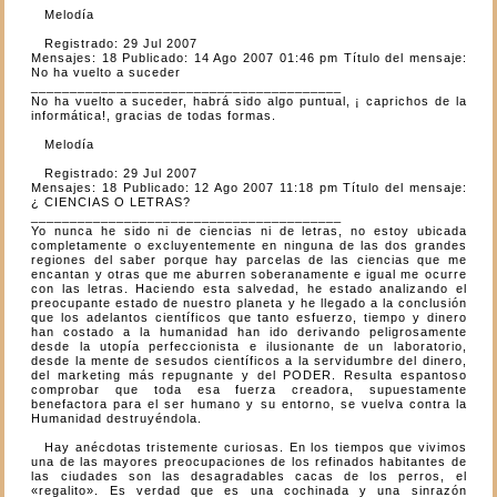
Melodía
Registrado: 29 Jul 2007
Mensajes: 18 Publicado: 14 Ago 2007 01:46 pm Título del mensaje:
No ha vuelto a suceder
________________________________________
No ha vuelto a suceder, habrá sido algo puntual, ¡ caprichos de la
informática!, gracias de todas formas.
Melodía
Registrado: 29 Jul 2007
Mensajes: 18 Publicado: 12 Ago 2007 11:18 pm Título del mensaje:
¿ CIENCIAS O LETRAS?
________________________________________
Yo nunca he sido ni de ciencias ni de letras, no estoy ubicada
completamente o excluyentemente en ninguna de las dos grandes
regiones del saber porque hay parcelas de las ciencias que me
encantan y otras que me aburren soberanamente e igual me ocurre
con las letras. Haciendo esta salvedad, he estado analizando el
preocupante estado de nuestro planeta y he llegado a la conclusión
que los adelantos científicos que tanto esfuerzo, tiempo y dinero
han costado a la humanidad han ido derivando peligrosamente
desde la utopía perfeccionista e ilusionante de un laboratorio,
desde la mente de sesudos científicos a la servidumbre del dinero,
del marketing más repugnante y del PODER. Resulta espantoso
comprobar que toda esa fuerza creadora, supuestamente
benefactora para el ser humano y su entorno, se vuelva contra la
Humanidad destruyéndola.
Hay anécdotas tristemente curiosas. En los tiempos que vivimos
una de las mayores preocupaciones de los refinados habitantes de
las ciudades son las desagradables cacas de los perros, el
«regalito». Es verdad que es una cochinada y una sinrazón