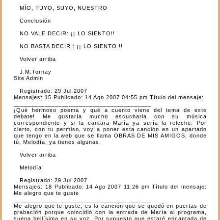
MÍO, TUYO, SUYO, NUESTRO
Conclusión
NO VALE DECIR: ¡¡ LO SIENTO!!
NO BASTA DECIR : ¡¡ LO SIENTO !!
Volver arriba
J.M.Tornay
Site Admin
Registrado: 29 Jul 2007
Mensajes: 15 Publicado: 14 Ago 2007 04:55 pm Título del mensaje:
________________________________________
¡Qué hermoso poema y qué a cuento viene del tema de este
debate! Me gustaría mucho escucharla con su música
correspondiente y si la cantara María ya sería la releche. Por
cierto, con tu permiso, voy a poner esta canción en un apartado
que tengo en la web que se llama OBRAS DE MIS AMIGOS, donde
tú, Melodía, ya tienes algunas.
Volver arriba
Melodía
Registrado: 29 Jul 2007
Mensajes: 18 Publicado: 14 Ago 2007 11:26 pm Título del mensaje:
Me alegro que te guste
________________________________________
Me alegro que te guste, es la canción que se quedó en puertas de
grabación porque coincidió con la entrada de María al programa,
suena bellísima en su voz. Por supuesto que estaré encantada de