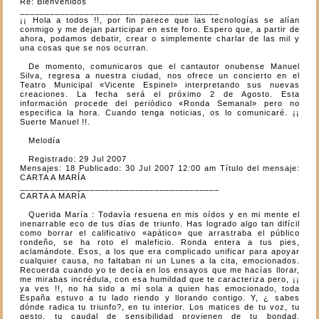
Re: Bienvenidos
________________________________________
¡¡ Hola a todos !!, por fin parece que las tecnologías se alían
conmigo y me dejan participar en este foro. Espero que, a partir de
ahora, podamos debatir, crear o simplemente charlar de las mil y
una cosas que se nos ocurran.
De momento, comunicaros que el cantautor onubense Manuel
Silva, regresa a nuestra ciudad, nos ofrece un concierto en el
Teatro Municipal «Vicente Espinel» interpretando sus nuevas
creaciones. La fecha será el próximo 2 de Agosto. Esta
información procede del periódico «Ronda Semanal» pero no
especifica la hora. Cuando tenga noticias, os lo comunicaré. ¡¡
Suerte Manuel !!.
Melodía
Registrado: 29 Jul 2007
Mensajes: 18 Publicado: 30 Jul 2007 12:00 am Título del mensaje:
CARTA A MARÍA
________________________________________
CARTA A MARÍA
Querida María : Todavía resuena en mis oídos y en mi mente el
inenarrable eco de tus días de triunfo. Has logrado algo tan difícil
como borrar el calificativo «apático» que arrastraba el público
rondeño, se ha roto el maleficio. Ronda entera a tus pies,
aclamándote. Esos, a los que era complicado unificar para apoyar
cualquier causa, no faltaban ni un Lunes a la cita, emocionados.
Recuerda cuando yo te decía en los ensayos que me hacías llorar,
me mirabas incrédula, con esa humildad que te caracteriza pero, ¡¡
ya ves !!, no ha sido a mí sola a quien has emocionado, toda
España estuvo a tu lado riendo y llorando contigo. Y, ¿ sabes
dónde radica tu triunfo?, en tu interior. Los matices de tu voz, tu
gesto, tu caudal de sensibilidad provienen de tu bondad,