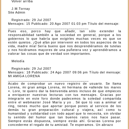
Volver arriba
J.M.Tornay
Site Admin
Registrado: 29 Jul 2007
Mensajes: 15 Publicado: 20 Ago 2007 01:03 pm Título del mensaje:
________________________________________
Pues eso, porco hay que añadir, tan sólo extender la
responsabilidad también a la sociedad en general, porque a los
gobiernos lo que habría que exigirles muchas veces es que se
estén quietos. ¡Qué afán por intervenir en todos los aspectos de la
vida, madre mía! Sería bueno que nos desprendiéramos de tutelas
y nos hiciéramos mayores de una puñetera vez y aprendiéramos a
valorar las cosas que de verdad son importantes.
Melodía
Registrado: 29 Jul 2007
Mensajes: 18 Publicado: 24 Ago 2007 09:06 pm Título del mensaje:
MI AMIGA LORENA
________________________________________
Acabo de comprobar un nuevo registro de usuario. Se llama
Lorena, mi gran amiga Lorena, mi hermana de «allende los mares
«. Lore, te quiero dar la bienvenida antes incluso de que empieces
a enriquecer nuestras lecturas con tus mensajes. Gracias por
integrarte en este foro donde padecemos la soledad compartida
entre el webmaster José María y yo . Sé que tú vas a animar el
ring, tienes mucho que aportar porque pones al servicio de los
demás tu gran preparación cultural y viajera, así como tu
humanidad y solidaridad con todo aquel que lo necesita, sin olvidar
tu sentido del humor que tan buenos ratos nos hace pasar.
Siempre estás dispuesta, siempre estás ahí. Gracias Lorena por
concederme el regalo de tu amistad. Te esperamos. Un abrazo