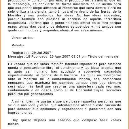
producción y consumo, por eso, el producto de la ciencia, que es
la tecnología, se convierte de forma inmediata en un medio para
que ese poder ciego alimente al monstruo que lleva dentro. Pero no
sólo utiliza a la ciencia, también usa el territorio de las letras, de la
filosofía y sus productos, las ideas. No hay ideas inocentes,
porque también son puestas al servicio de aquélla terrorífica
maquinaria. Lástima que la gente no sepa entrar en el foro porque
estos temas dan para unos debates estupendos y mis amigos son
gente con muchas y originales ideas. A ver si se animan.
Volver arriba
Melodía
Registrado: 29 Jul 2007
Mensajes: 18 Publicado: 13 Ago 2007 09:07 pm Título del mensaje:
________________________________________
Es verdad que las ideas también intentan imponerlas pero siempre
queda el pensamiento libre, el sentimiento y las ideas propias que
a tanto ser humano han ayudado a sobrevivir sacándolo
espiritualmente, al menos, de la barbarie. Es difícil no doblegarse
ante el mostruo de la contaminación idearia, ese bombardeo
constante que machaca los sentidos aunque creo que siempre
será algo más fácil que respirar una atmósfera cada vez más
contaminada o en casos como el de Chernobil cuyas secuelas
perduran por generaciones.
A mí también me gustaría que parcipasen aquellas personas que
sé que nos leen y otras que intentaremos atraer a este rinconcito
para conocer sus opiniones y engrandecer el panorama con sus
intervenciones.
Hoy quiero dejaros una canción que compuse hace varios
meses.