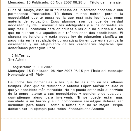
Mensajes: 15 Publicado: 03 Nov 2007 08:28 pm Título del mensaje:
________________________________________
Pues sí, amigo, esto de la educación es un terreno abocado a una
permanente frustración. Tú tienes mucho mérito, porque la
especialidad que te gusta es la que está más justificada como
materia de actuación. Esos alumnos son los que de verdad
necesitan ayuda. Enseñar a los inteligentes y a los normales es
muy fácil. El problema está en educar a los que no pueden o a los
que no quieren o a aquellos que reúnen esas dos condiciones. El
sistema no funciona y cada nueva ley de educación significa un
paso más en la escalada de burocratización en que está sumida la
enseñanza y un alejamiento de los verdaderos objetivos que
deberíamos perseguir. Pero…
J.M.Tornay
Site Admin
Registrado: 29 Jul 2007
Mensajes: 15 Publicado: 08 Nov 2007 08:15 pm Título del mensaje:
Homenaje a «El Pipi»
________________________________________
De todos los homenajes a los que he asistido en los últimos
tiempos, éste que se tributado a Antonio López Anésm ha sido el
que yo considero más merecido. No se puede estar más al servicio
de la gente, atento a sus necesidades y pendiente de cualquier
contratiempo ajeno para intervenir. Ni se puede estar más
vinculado a un barrio y a un compromiso social,que debiera ser
ineludible para todos. Frente a tantos que no se mojan, «Pipi»
debiera ser un ejemplo para todos. Enhorabuena Antonio.