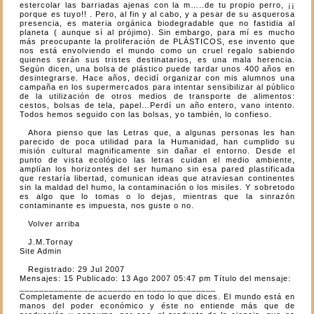
estercolar las barriadas ajenas con la m…..de tu propio perro, ¡¡
porque es tuyo!! . Pero, al fin y al cabo, y a pesar de su asquerosa
presencia, es materia orgánica biodegradable que no fastidia al
planeta ( aunque sí al prójimo). Sin embargo, para mí es mucho
más preocupante la proliferación de PLÁSTICOS, ese invento que
nos está envolviendo el mundo como un cruel regalo sabiendo
quienes serán sus tristes destinatarios, es una mala herencia.
Según dicen, una bolsa de plástico puede tardar unos 400 años en
desintegrarse. Hace años, decidí organizar con mis alumnos una
campaña en los supermercados para intentar sensibilizar al público
de la utilización de otros medios de transporte de alimentos:
cestos, bolsas de tela, papel…Perdí un año entero, vano intento.
Todos hemos seguido con las bolsas, yo también, lo confieso.
Ahora pienso que las Letras que, a algunas personas les han
parecido de poca utilidad para la Humanidad, han cumplido su
misión cultural magnificamente sin dañar el entorno. Desde el
punto de vista ecológico las letras cuidan el medio ambiente,
amplían los horizontes del ser humano sin esa pared plastificada
que restaría libertad, comunican ideas que atraviesan continentes
sin la maldad del humo, la contaminación o los misiles. Y sobretodo
es algo que lo tomas o lo dejas, mientras que la sinrazón
contaminante es impuesta, nos guste o no.
Volver arriba
J.M.Tornay
Site Admin
Registrado: 29 Jul 2007
Mensajes: 15 Publicado: 13 Ago 2007 05:47 pm Título del mensaje:
________________________________________
Completamente de acuerdo en todo lo que dices. El mundo está en
manos del poder económico y éste no entiende más que de