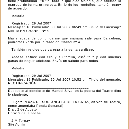
tiene profundidad. En fin, todo lo que dice Melodía, que además lo
expresa de forma primorosa. En lo de los rondeños, también estoy
de acuerdo.
Melodía
Registrado: 29 Jul 2007
Mensajes: 18 Publicado: 30 Jul 2007 06:49 pm Título del mensaje:
MARÍA EN CHANEL Nº 4
________________________________________
María acaba de comunicarme que mañana sale para Barcelona,
podremos verla por la tarde en Chanel nº 4.
También me dice que ya está a la venta su disco.
Anoche estuve con ella y su familia, está feliz y con muchas
ganas de seguir adelante. Envía un saludo para todos.
Melodía
Registrado: 29 Jul 2007
Mensajes: 18 Publicado: 30 Jul 2007 10:52 pm Título del mensaje:
RECTIFICACIÓN
________________________________________
Respecto al concierto de Manuel Silva, en la puerta del Teatro dice
lo siguiente:
Lugar: PLAZA DE SOR ÁNGELA DE LA CRUZ( en vez de Teatro,
como anunciaba Ronda Semanal)
Día : 2 de Agosto
Hora: 9 de la noche
J.M.Tornay
Site Admin