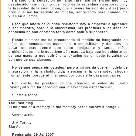
Ha sido una sensación un tanto rara. Me he encontrado muy
desubicado (me imagino que fruto de la repentina incorporación y
la brevedad de la sustitución, que a penas ha sido de 7 días) pero
creo que me ha servido de mucho, sobre todo para cuando me
vuelvan a llamar.
Creo que ahora es cuando realmente voy a empezar a aprender
a ser maestro, porque la universidad, las prácticas o los años de
academia no han aportado tanto como podría suponerse.
Desde siempre me ha preocupado el modelo de integración de
niños con necesidades especiales o específicas, y después de
estar en este centro con tanto inmigrante y tantos niños
problemáticos me lo cuestiono aún más. La baja que he cubierto es
de una maestra que sufrió una luxación de un dedo forzajeando
con uno de sus alumnos.
No sé qué pensaréis ustedes, pero a mí me da que el modelo de
integración y la archidifundida atención a la diversidad chocan
frontalmente, porque al final unos por otros y la casa sin barrer.
Por cierto, he prestado mucha atención al video de Emilio
Calatayud y me ha parecido una intervención espectacular.
Suerte a todos.
_________________
The Rain King
«The price of a memory is the memory of the sorrow it brings.»
Volver arriba
J.M.Tornay
Site Admin
Registrado: 29 Jul 2007