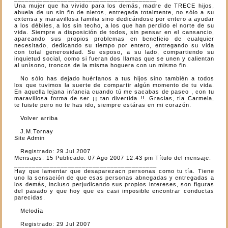
Una mujer que ha vivido para los demás, madre de TRECE hijos,
abuela de un sin fin de nietos, entregada totalmente, no sólo a su
extensa y maravillosa familia sino dedicándose por entero a ayudar
a los débiles, a los sin techo, a los que han perdido el norte de su
vida. Siempre a disposición de todos, sin pensar en el cansancio,
aparcando sus propios problemas en beneficio de cualquier
necesitado, dedicando su tiempo por entero, entregando su vida
con total generosidad. Su esposo, a su lado, compartiendo su
inquietud social, como si fueran dos llamas que se unen y calientan
al unísono, troncos de la misma hoguera con un mismo fin.
No sólo has dejado huérfanos a tus hijos sino también a todos
los que tuvimos la suerte de compartir algún momento de tu vida.
En aquella lejana infancia cuando tú me sacabas de paseo , con tu
maravillosa forma de ser ¡¡ tan divertida !!. Gracias, tía Carmela,
te fuiste pero no te has ido, siempre estáras en mi corazón.
Volver arriba
J.M.Tornay
Site Admin
Registrado: 29 Jul 2007
Mensajes: 15 Publicado: 07 Ago 2007 12:43 pm Título del mensaje:
________________________________________
Hay que lamentar que desaparezacn personas como tu tía. Tiene
uno la sensación de que esas personas abnegadas y entregadas a
los demás, incluso perjudicando sus propios intereses, son figuras
del pasado y que hoy que es casi imposible encontrar conductas
parecidas.
Melodía
Registrado: 29 Jul 2007