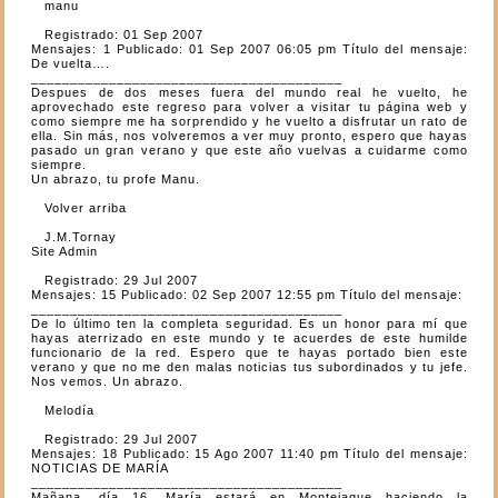
manu
Registrado: 01 Sep 2007
Mensajes: 1 Publicado: 01 Sep 2007 06:05 pm Título del mensaje:
De vuelta….
________________________________________
Despues de dos meses fuera del mundo real he vuelto, he
aprovechado este regreso para volver a visitar tu página web y
como siempre me ha sorprendido y he vuelto a disfrutar un rato de
ella. Sin más, nos volveremos a ver muy pronto, espero que hayas
pasado un gran verano y que este año vuelvas a cuidarme como
siempre.
Un abrazo, tu profe Manu.
Volver arriba
J.M.Tornay
Site Admin
Registrado: 29 Jul 2007
Mensajes: 15 Publicado: 02 Sep 2007 12:55 pm Título del mensaje:
________________________________________
De lo último ten la completa seguridad. Es un honor para mí que
hayas aterrizado en este mundo y te acuerdes de este humilde
funcionario de la red. Espero que te hayas portado bien este
verano y que no me den malas noticias tus subordinados y tu jefe.
Nos vemos. Un abrazo.
Melodía
Registrado: 29 Jul 2007
Mensajes: 18 Publicado: 15 Ago 2007 11:40 pm Título del mensaje:
NOTICIAS DE MARÍA
________________________________________
Mañana, día 16, María estará en Montejaque haciendo la