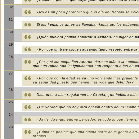
32
¿No es un poco paradójico que el día del trabajo se ce
31
Si los kenianos antes se llamaban keniatas; los cubano
30
¿Quén hubiera podido soportar a Aznar si en lugar de baj
29
¿Por qué un traje sigue causando tanto respeto entre la
28
¿Por qué los pequeños rateros alarman más a la socieda
que sus robos son insignificantes con respecto a los de e
27
¿Por qué con la edad se va uno volviendo más prudente 
su seguridad puesto que tienen más vida que defender?
26
Dios tuvo a bien regalarnos su Gracia, ¿no hubiera sido
25
¿De verdad que no hay otra opción dentro del PP como 
24
¿Javier Arenas, eterno perdedor, es todo lo que tiene el
23
¿Cómo es posible que una buena parte de la gente disfr
propios?