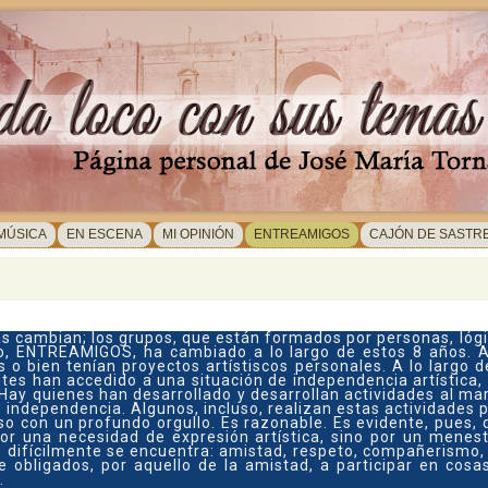
 MÚSICA
EN ESCENA
MI OPINIÓN
ENTREAMIGOS
CAJÓN DE SASTR
as cambian; los grupos, que están formados por personas, ló
eso, ENTREAMIGOS, ha cambiado a lo largo de estos 8 años.
o bien tenían proyectos artístiscos personales. A lo largo 
 han accedido a una situación de independencia artística, q
 Hay quienes han desarrollado y desarrollan actividades al
e independencia. Algunos, incluso, realizan estas actividades 
so con un profundo orgullo. Es razonable. Es evidente, pues,
r una necesidad de expresión artística, sino por un menest
os difícilmente se encuentra: amistad, respeto, compañerismo, 
e obligados, por aquello de la amistad, a participar en cos
​