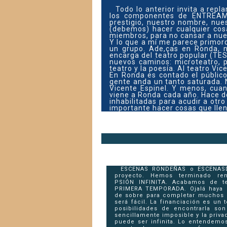
Todo lo anterior invita a repl
los componentes de ENTREAMIG
prestigio, nuestro nombre, nu
(debemos) hacer cualquier cos
miembros, para no cansar a nues
Y lo que a mí me parece primord
un grupo. Ade,ças en Ronda, 
encarga del teatro popular (TE
nuevos caminos: microteatro, 
teatro y la poesía. Al teatro V
En Ronda es contado el públic
gente anda un tanto saturada. 
Vicente Espinel. Y menos, cua
viene a Ronda cada año. Hace d
inhabilitadas para acudir a otr
importante hacer cosas que llena
ESCENAS RONDEÑAS o ESCENASD
proyecto. Hemos terminado r
PSIÓN INFINITA. Acabamos de t
PRIMERA TEMPORADA. Ojalá haya 
de sobre para completar muchos c
será fácil. La financiación es un 
posibilidades de encontrarla so
sencillamente imposible y la priva
puede ser infinita. Lo entendemos