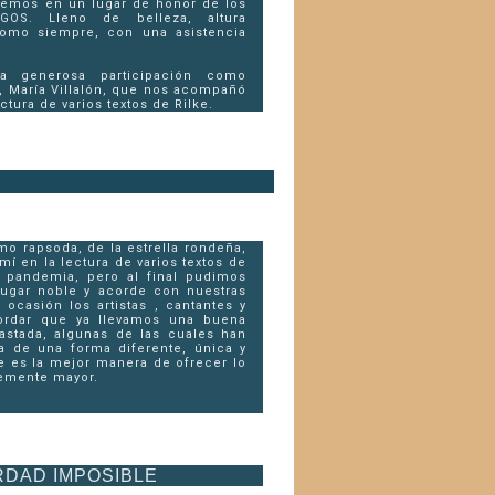
nemos en un lugar de honor de los
GOS. Lleno de belleza, altura
 como siempre, con una asistencia
a generosa participación como
a, María Villalón, que nos acompañó
ctura de varios textos de Rilke.
o rapsoda, de la estrella rondeña,
í en la lectura de varios textos de
a pandemia, pero al final pudimos
lugar noble y acorde con nuestras
ocasión los artistas , cantantes y
ordar que ya llevamos una buena
astada, algunas de las cuales han
a de una forma diferente, única y
e es la mejor manera de ofrecer lo
lemente mayor.
RDAD IMPOSIBLE