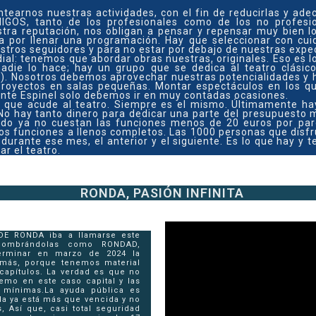
antearnos nuestras actividades, con el fin de reducirlas y ade
OS, tanto de los profesionales como de los no profesion
estra reputación, nos obligan a pensar y repensar muy bien
a por llenar una programación. Hay que seleccionar con cui
tros seguidores y para no estar por debajo de nuestras expec
ial: tenemos que abordar obras nuestras, originales. Eso es lo
nadie lo hace; hay un grupo que se dedica al teatro clás
S). Nosotros debemos aprovechar nuestras potencialidades y h
proyectos en salas pequeñas. Montar espectáculos en los qu
icente Espinel solo debemos ir en muy contadas ocasiones.
o que acude al teatro. Siempre es el mismo. Últimamente ha
No hay tanto dinero para dedicar una parte del presupuesto m
ndo ya no cuestan las funciones menos de 20 euros por pa
os funciones a llenos completos. Las 1000 personas que disf
o durante ese mes, el anterior y el siguiente. Es lo que hay 
r el teatro.
RONDA, PASIÓN INFINITA
E RONDA iba a llamarse este
enombrándolas como RONDAD,
erminar en marzo de 2024 la
más, porque tenemos material
apítulos. La verdad es que no
temo en este caso capital y las
n mínimas.
La ayuda pública es
da ya está más que vencida y no
, Así que, casi total seguridad