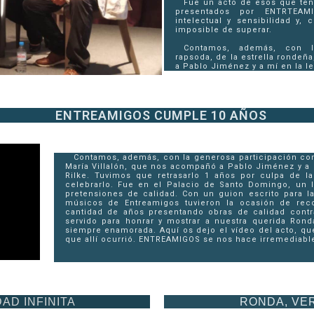
Fue un acto de esos que te
presentados por ENTRTEAMI
intelectual y sensibilidad y,
imposible de superar.
Contamos, además, con l
rapsoda, de la estrella rondeñ
a Pablo Jiménez y a mí en la le
ENTREAMIGOS CUMPLE 10 AÑOS
Contamos, además, con la generosa participación com
María Villalón, que nos acompañó a Pablo Jiménez y a m
Rilke. Tuvimos que retrasarlo 1 años por culpa de l
celebrarlo. Fue en el Palacio de Santo Domingo, un 
pretensiones de calidad. Con un guion escrito para la 
músicos de Entreamigos tuvieron la ocasión de rec
cantidad de años presentando obras de calidad contr
servido para honrar y mostrar a nuestra querida Rond
siempre enamorada. Aquí os dejo el vídeo del acto, qu
que allí ocurrió. ENTREAMIGOS se nos hace irremediab
AD INFINITA
RONDA, VE