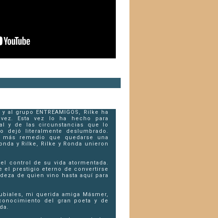
o y al grupo ENTREAMIGOS, Rilke ha
 vez. Esta vez lo ha hecho para
al y de las circunstancias que lo
lo dejó literalmente deslumbrado.
o más remedio que quedarse una
nda y Rilke, Rilke y Ronda unieron
 el control de su vida atormentada.
el prestigio eterno de convertirse
deza de quien vino hasta aquí para
ubiales, mi querida amiga Másmer,
conocimiento del gran poeta y de
da.