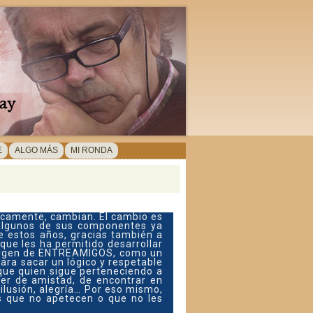
E
ALGO MÁS
MI RONDA
gicamente, cambian. El cambio es
 Algunos de sus componentes ya
de estos años, gracias también a
ue les ha permitido desarrollar
 margen de ENTREAMIGOS, como un
para sacar un lógico y respetable
 que quien sigue perteneciendo a
er de amistad, de encontrar en
ilusión, alegría… Por eso mismo,
as que no apetecen o que no les