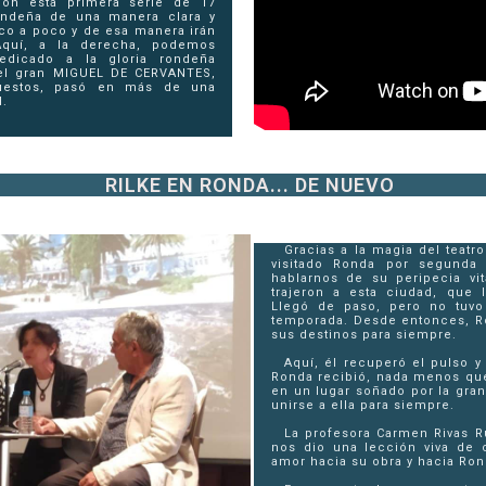
on esta primera serie de 17
ondeña de una manera clara y
co a poco y de esa manera irán
Aquí, a la derecha, podemos
dedicado a la gloria rondeña
el gran MIGUEL DE CERVANTES,
uestos, pasó en más de una
d.
RILKE EN RONDA... DE NUEVO
Gracias a la magia del teatr
visitado Ronda por segunda
hablarnos de su peripecia vit
trajeron a esta ciudad, que 
Llegó de paso, pero no tuv
temporada. Desde entonces, Ro
sus destinos para siempre.
Aquí, él recuperó el pulso y
Ronda recibió, nada menos que 
en un lugar soñado por la gran
unirse a ella para siempre.
La profesora Carmen Rivas R
nos dio una lección viva de 
amor hacia su obra y hacia Ron