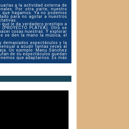
cuarlas a la actividad externa de
ales. Por otra parte, nuestro
 lo que hagamos. Ya no podemos
dado para no agotar a nuestros
tativas.
 que le da verdadero prestigio a
ico (PROYECTO PLATEA). Otro se
acer cosas nuestras. Y explorar
e se den la mano la música, el
y demasiados espectáculos y la
ensual a acudir tantas veces al
reja. Un ejemplo: Manu Sánchez
rutan de su espectáculos quedan
y tenemos que adaptarnos. Es más