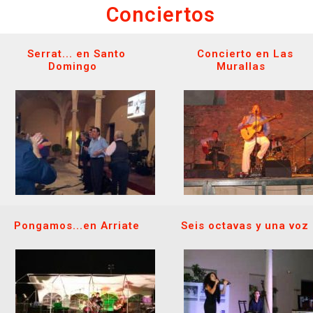
Conciertos
Serrat... en Santo
Concierto en Las
Domingo
Murallas
Pongamos...en Arriate
Seis octavas y una voz