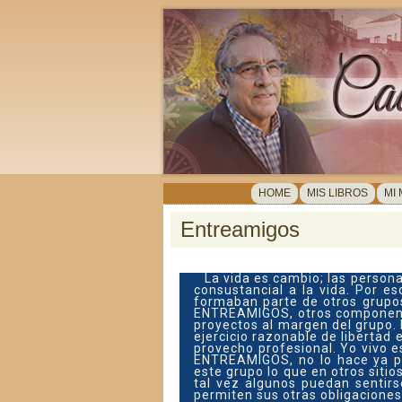
HOME
MIS LIBROS
MI
Entreamigos
La vida es cambio; las person
consustancial a la vida. Por 
formaban parte de otros grupos 
ENTREAMIGOS, otros componentes
proyectos al margen del grupo.
ejercicio razonable de libertad 
provecho profesional. Yo vivo e
ENTREAMIGOS, no lo hace ya po
este grupo lo que en otros siti
tal vez algunos puedan sentirs
permiten sus otras obligaciones.